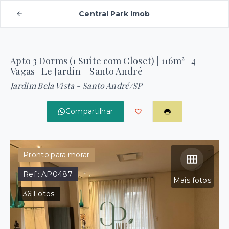
Central Park Imob
Apto 3 Dorms (1 Suíte com Closet) | 116m² | 4
Vagas | Le Jardin – Santo André
Jardim Bela Vista - Santo André/SP
Compartilhar
Pronto para morar
Ref.:
AP0487
Mais fotos
36
Fotos