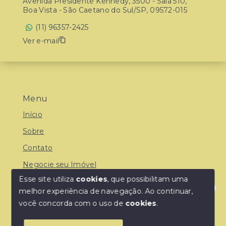
Avenida Presidente Kennedy, 3500 - Sala 510,
Boa Vista - São Caetano do Sul/SP, 09572-015
(11) 96357-2425
Ver e-mail
Menu
Início
Sobre
Contato
Negocie seu Imóvel
Esse site utiliza
cookies
, que possibilitam uma
melhor experiência de navegação.
Ao continuar,
Olá! Estamos disponíveis para te ajudar.
você concorda com o uso de
cookies
.
© Copyright 2026 - Central Park Imob - Todos os
direitos reservados