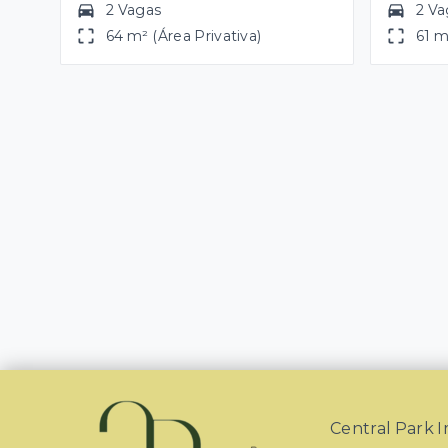
2 Vagas
2 Va
64 m² (Área Privativa)
61 m
Central Park 