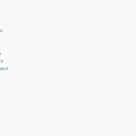
a
co
a
o
 e
ato!