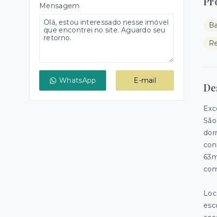
Pr
Mensagem
B
Re
WhatsApp
E-mail
De
Exc
São
dor
con
63m
com
Loc
esc