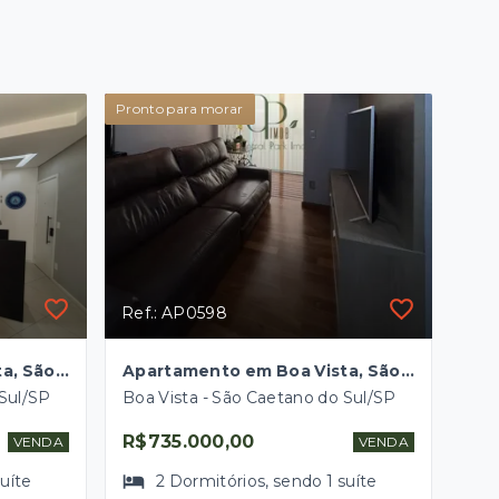
Pronto para morar
Ref.: AP0598
Apartamento em Boa Vista, São Caetano do Sul/SP
Apartamento em Boa Vista, São Caetano do Sul/SP
 Sul/SP
Boa Vista - São Caetano do Sul/SP
R$735.000,00
VENDA
VENDA
suíte
2
Dormitórios
, sendo
1
suíte