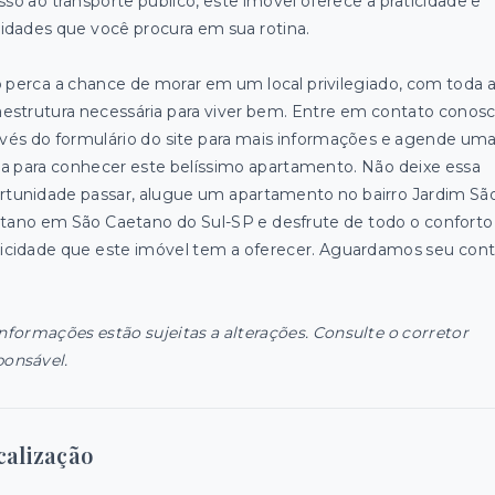
sso ao transporte público, este imóvel oferece a praticidade e
ilidades que você procura em sua rotina.
 perca a chance de morar em um local privilegiado, com toda 
raestrutura necessária para viver bem. Entre em contato conos
avés do formulário do site para mais informações e agende um
ita para conhecer este belíssimo apartamento. Não deixe essa
rtunidade passar, alugue um apartamento no bairro Jardim Sã
tano em São Caetano do Sul-SP e desfrute de todo o conforto
ticidade que este imóvel tem a oferecer. Aguardamos seu cont
informações estão sujeitas a alterações. Consulte o corretor
ponsável.
calização