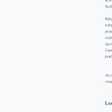
ace
fac
Não
inf
atr
vis
opo
Cae
pra
As 
res
Lo