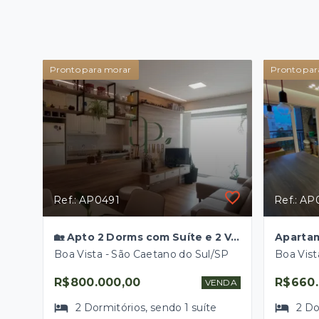
Pronto para morar
Pronto par
Ref.: AP0491
Ref.: AP
🏡 Apto 2 Dorms com Suíte e 2 Vagas – Lazer Completo no Kennedy Park Home
Boa Vista - São Caetano do Sul/SP
Boa Vist
R$800.000,00
R$660.
VENDA
2
Dormitórios
, sendo
1
suíte
2
Do