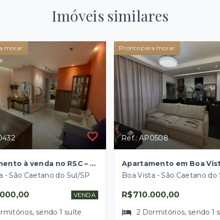
Imóveis similares
a morar
Pronto para morar
0432
Ref.: AP0508
Apartamento à venda no RSC – 13º andar | 2 Dorms (1 Suíte) | 2 Vagas | 61m²
a - São Caetano do Sul/SP
Boa Vista - São Caetano do
000,00
R$710.000,00
VENDA
rmitórios
, sendo
1
suíte
2
Dormitórios
, sendo
1