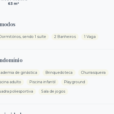
63 m²
modos
Dormitórios, sendo 1 suíte
2 Banheiros
1 Vaga
ndomínio
ademia de ginástica
Brinquedoteca
Churrasqueira
scina adulto
Piscina infantil
Playground
adra poliesportiva
Sala de jogos