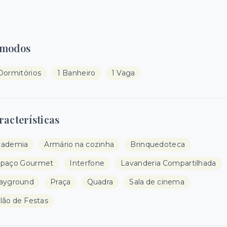
modos
Dormitórios
1 Banheiro
1 Vaga
racterísticas
cademia
Armário na cozinha
Brinquedoteca
spaço Gourmet
Interfone
Lavanderia Compartilhada
ayground
Praça
Quadra
Sala de cinema
lão de Festas