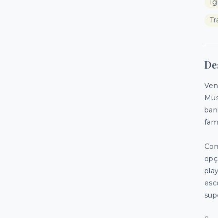
Ig
Tr
De
Ven
Mus
ban
famí
Com
opç
pla
esco
sup