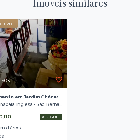
Imóveis similares
a morar
P0603
Apartamento em Jardim Chácara Inglesa, São Bernardo do Campo/SP
Jardim Chácara Inglesa - São Bernardo do Campo/SP
0,00
ALUGUEL
rmitórios
ga