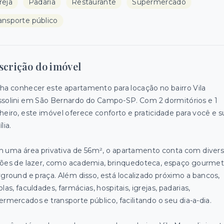
reja
Padaria
Restaurante
Supermercado
ansporte público
scrição do imóvel
ha conhecer este apartamento para locação no bairro Vila
solini em São Bernardo do Campo-SP. Com 2 dormitórios e 1
heiro, este imóvel oferece conforto e praticidade para você e s
lia.
 uma área privativa de 56m², o apartamento conta com diver
ões de lazer, como academia, brinquedoteca, espaço gourmet
yground e praça. Além disso, está localizado próximo a bancos,
las, faculdades, farmácias, hospitais, igrejas, padarias,
ermercados e transporte público, facilitando o seu dia-a-dia.