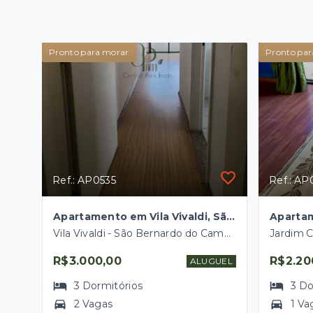
Pronto para morar
Pronto par
Ref.: AP0535
Ref.: A
Apartamento em Vila Vivaldi, São Bernardo do Campo/SP
Vila Vivaldi - São Bernardo do Campo/SP
R$3.000,00
R$2.20
ALUGUEL
3
Dormitórios
3
Do
2 Vagas
1 Va