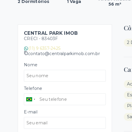
2 Dormitórios
1 Vaga
56 m²
Cô
CENTRAL PARK IMOB
CRECI -
83403F
2 
(11) 9 6357-2425
contato@centralparkimob.com.br
Nome
Ca
A
Telefone
E
Pl
E-mail
Sa