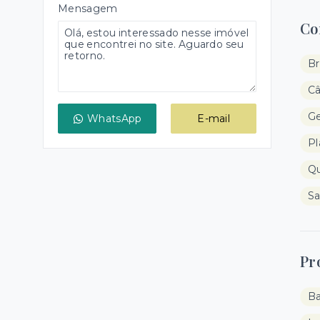
Mensagem
Co
Br
Câ
Ge
WhatsApp
E-mail
Pl
Qu
Sa
Pr
B