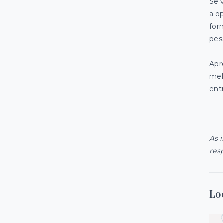
Se 
a o
for
pes
Apr
mel
ent
As 
res
Lo