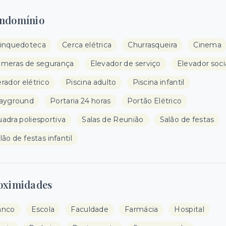
ndomínio
inquedoteca
Cerca elétrica
Churrasqueira
Cinema
meras de segurança
Elevador de serviço
Elevador soci
rador elétrico
Piscina adulto
Piscina infantil
ayground
Portaria 24 horas
Portão Elétrico
adra poliesportiva
Salas de Reunião
Salão de festas
lão de festas infantil
oximidades
anco
Escola
Faculdade
Farmácia
Hospital