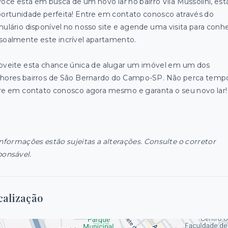
você está em busca de um novo lar no bairro Vila Mussolini, est
portunidade perfeita! Entre em contato conosco através do
mulário disponível no nosso site e agende uma visita para conh
soalmente este incrível apartamento.
oveite esta chance única de alugar um imóvel em um dos
hores bairros de São Bernardo do Campo-SP. Não perca temp
re em contato conosco agora mesmo e garanta o seu novo lar!
informações estão sujeitas a alterações. Consulte o corretor
ponsável.
calização