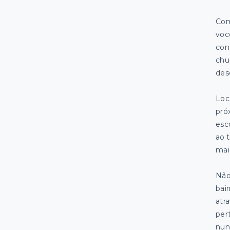
Com
voc
con
chu
des
Loc
pró
esco
ao t
mai
Não
bai
atr
per
nunc