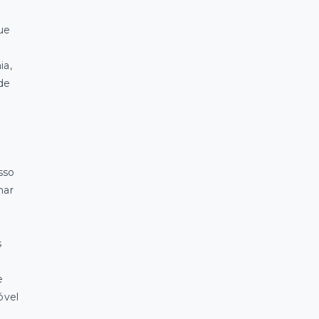
ue
ia,
de
sso
nar
s
e
óvel