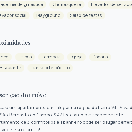
ademia de ginástica
Churrasqueira
Elevador de serviço
evador social
Playground
Salão de festas
oximidades
anco
Escola
Farmácia
Igreja
Padaria
staurante
Transporte público
scrição do imóvel
cura um apartamento para alugar na região do bairro Vila Vivald
São Bernardo do Campo-SP? Este amplo e aconchegante
rtamento de 3 dormitórios e 1 banheiro pode ser o lugar perfei
 você e sua família!