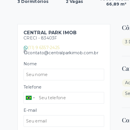
3 Dormitórios
2 Vagas
66,89 m²
Cô
CENTRAL PARK IMOB
CRECI -
83403F
3 
(11) 9 6357-2425
contato@centralparkimob.com.br
Nome
Ca
A
Telefone
Se
E-mail
Co