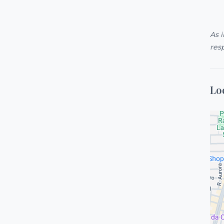
As 
res
Lo