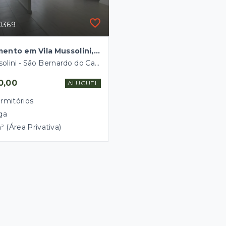
0369
Apartamento em Vila Mussolini, São Bernardo do Campo/SP
Vila Mussolini - São Bernardo do Campo/SP
0,00
ALUGUEL
rmitórios
ga
² (Área Privativa)