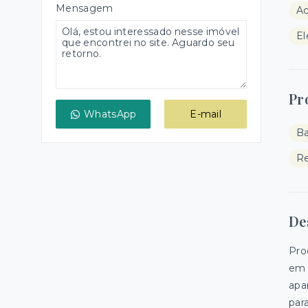
Mensagem
Ac
El
Pr
WhatsApp
E-mail
B
Re
De
Pro
em 
apa
para