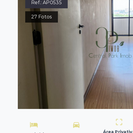
Ref.:
AP0535
27
Fotos
Área Privativ