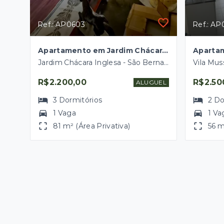
Ref.: AP0603
Ref.: AP
Apartamento em Jardim Chácara Inglesa, São Bernardo do Campo/SP
Jardim Chácara Inglesa - São Bernardo do Campo/SP
R$2.200,00
R$2.50
ALUGUEL
3
Dormitórios
2
Do
1 Vaga
1 Va
81 m² (Área Privativa)
56 m