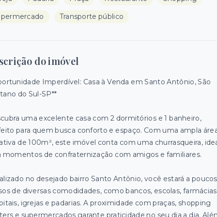
upermercado
Transporte público
scrição do imóvel
portunidade Imperdível: Casa à Venda em Santo Antônio, São
tano do Sul-SP**
cubra uma excelente casa com 2 dormitórios e 1 banheiro,
feito para quem busca conforto e espaço. Com uma ampla áre
vativa de 100m², este imóvel conta com uma churrasqueira, ide
a momentos de confraternização com amigos e familiares.
alizado no desejado bairro Santo Antônio, você estará a pouco
sos de diversas comodidades, como bancos, escolas, farmácias
pitais, igrejas e padarias. A proximidade com praças, shopping
ters e supermercados garante praticidade no seu dia a dia. Al