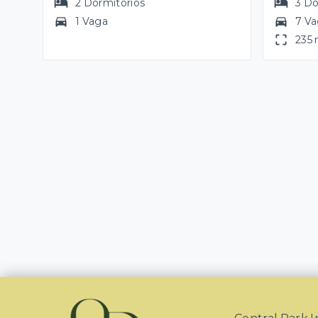
2
Dormitórios
3
Do
1 Vaga
7 V
235 