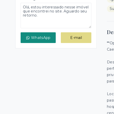
S
De
WhatsApp
E-mail
**O
Cae
Des
per
pri
par
Loc
pas
hos
cen