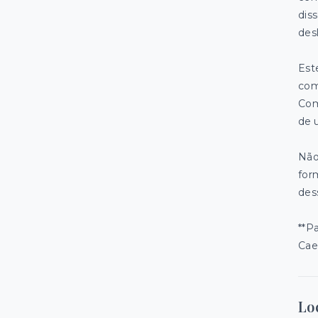
dis
des
Est
com
Com
de 
Não
for
des
**P
Cae
Lo