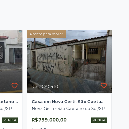
Pronto para morar
Ref.: CA0410
Casa em Olímpico, São Caetano do Sul/SP
Casa em Nova Gerti, São Caetano do Sul/SP
Sul/SP
Nova Gerti - São Caetano do Sul/SP
R$799.000,00
VENDA
VENDA