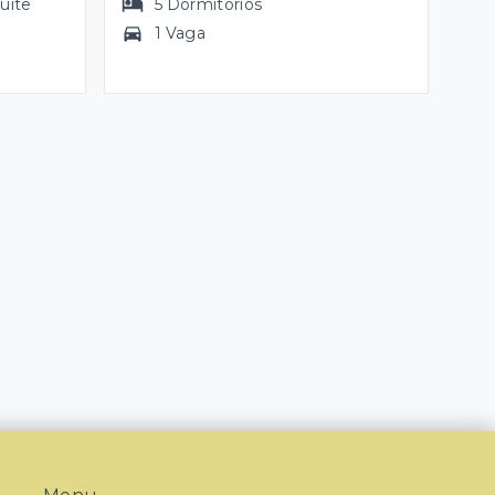
suíte
5
Dormitórios
1 Vaga