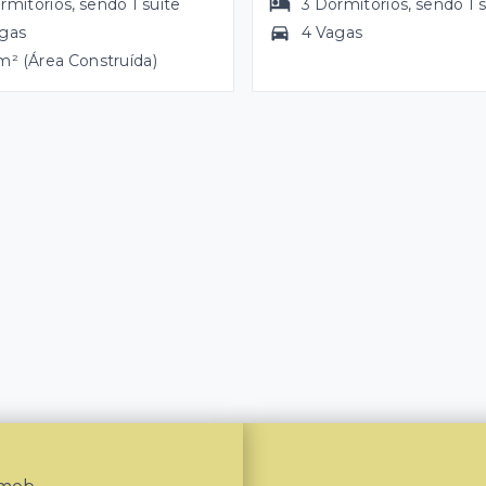
rmitórios
, sendo
1
suíte
3
Dormitórios
, sendo
1
agas
4 Vagas
m² (Área Construída)