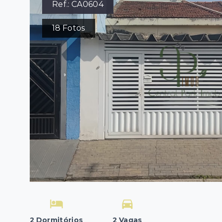
Ref.:
CA0604
18
Fotos
2 Dormitórios
2 Vagas