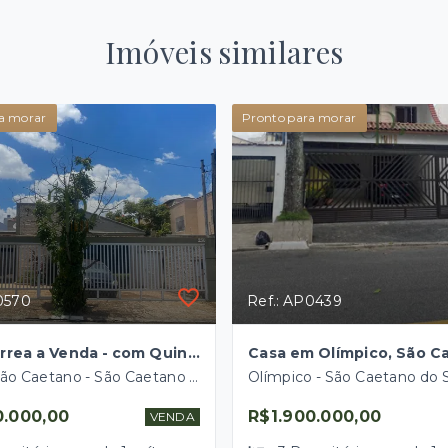
Imóveis similares
a morar
Pronto para morar
0570
Ref.: AP0439
Casa Térrea a Venda - com Quintal Espaçoso e Área Versátil para Home Office
Jardim São Caetano - São Caetano do Sul/SP
Olímpico - São Caetano do 
0.000,00
R$1.900.000,00
VENDA