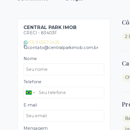
Cô
CENTRAL PARK IMOB
CRECI -
83403F
2 
(11) 9 6357-2425
contato@centralparkimob.com.br
Nome
Ca
Ch
Telefone
Pr
E-mail
B
Mensagem
Ig