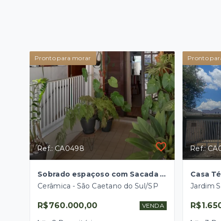
Pronto para morar
Pronto par
Ref.: CA0498
Ref.: CA
Sobrado espaçoso com Sacada para Venda
Cerâmica - São Caetano do Sul/SP
R$760.000,00
R$1.65
VENDA