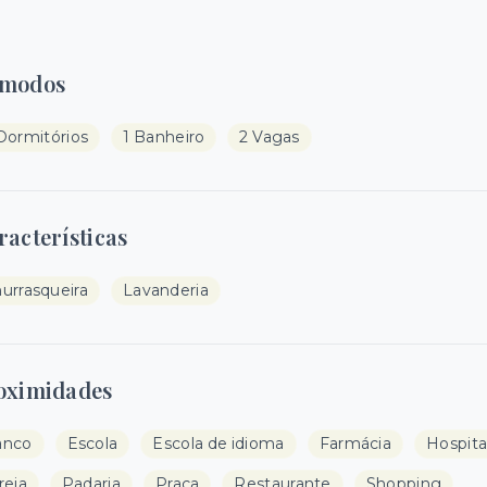
modos
Dormitórios
1 Banheiro
2 Vagas
racterísticas
urrasqueira
Lavanderia
oximidades
anco
Escola
Escola de idioma
Farmácia
Hospita
reja
Padaria
Praça
Restaurante
Shopping