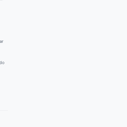
ar
 do