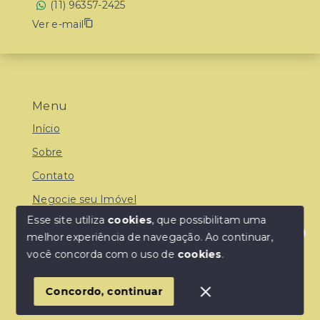
(11) 96357-2425
Ver e-mail
Menu
Início
Sobre
Contato
Negocie seu Imóvel
Esse site utiliza
cookies
, que possibilitam uma
melhor experiência de navegação.
Ao continuar,
Olá! Estamos disponíveis para te ajudar.
você concorda com o uso de
cookies
.
© Copyright 2026 - Central Park Imob - Todos os
direitos reservados
Concordo, continuar
SITE PARA IMOBILIARIA