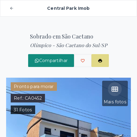
Central Park Imob
Sobrado em São Caetano
Olímpico - São Caetano do Sul/SP
Compartilhar
Pronto para morar
Ref.:
CA0452
Mais fotos
31
Fotos